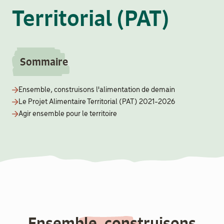
aider
Territorial (PAT)
Boulègue
Ton Futur
Sommaire
Ensemble, construisons l'alimentation de demain
Le Projet Alimentaire Territorial (PAT) 2021-2026
Agir ensemble pour le territoire
Agenda
Menu
Secondaire
Actualités
Contact
Ensemble, construisons
Recrutement