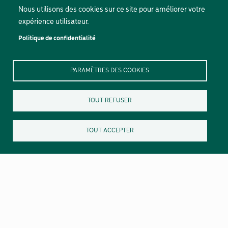
Horaires
Nous utilisons des cookies sur ce site pour améliorer votre
Ouvert du mardi au jeudi de 8h30 à 12h30
expérience utilisateur.
L'accueil téléphonique est ouvert tous les jours de 8h30 à
Politique de confidentialité
12h30 et de 13h30 à 17h00 (le lundi à partir de 10h et le
vendredi jusqu'à 16h).
PARAMÈTRES DES COOKIES
TOUT REFUSER
TOUT ACCEPTER