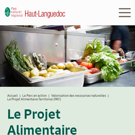
Aller
au
contenu
principal
Navigation
Découvrir
principale
le Parc
Le
Parc
en
action
Accueil
Le Parc en action
Valorisation des ressources naturelles
Le Projet Alimentaire Territorial (PAT)
Fil
d'Ariane
Le Projet
Le
Parc
Alimentaire
peut
vous