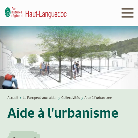
Aller
au
contenu
principal
Navigation
Découvrir
principale
le Parc
Le
Parc
en
action
Accueil
Le Parc peut vous aider
Collectivités
Aide à l’urbanisme
Fil
Aide à l'urbanisme
d'Ariane
Le
Parc
peut
vous