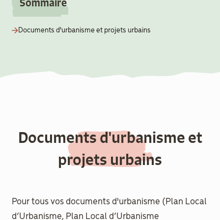
Sommaire
aider
Documents d'urbanisme et projets urbains
Boulègue
Ton Futur
Documents d'urbanisme et
Agenda
Menu
projets urbains
Secondaire
Actualités
Contact
Pour tous vos documents d'urbanisme (Plan Local
d’Urbanisme, Plan Local d’Urbanisme
Recrutement