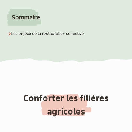
aider
Sommaire
Boulègue
Ton Futur
Les enjeux de la restauration collective
Agenda
Menu
Conforter les filières
Secondaire
Actualités
agricoles
Contact
Recrutement