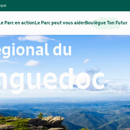
èque
Le Parc en action
Le Parc peut vous aider
Boulègue Ton Futur
égional du
anguedoc