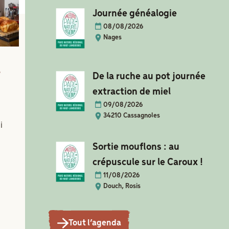
Journée généalogie
08/08/2026
Nages
s
De la ruche au pot journée
extraction de miel
09/08/2026
34210 Cassagnoles
i
Sortie mouflons : au
crépuscule sur le Caroux !
11/08/2026
Douch, Rosis
Tout l’agenda