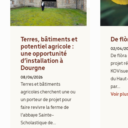
Terres, bâtiments et
De flò
potentiel agricole :
02/04/2
une opportunité
De flòra 
d’installation à
projet ré
Dourgne
KOVisuel
08/06/2026
du Haut
Terres et bâtiments
par...
agricoles cherchent une ou
Voir plu
un porteur de projet pour
faire revivre la ferme de
l’abbaye Sainte-
Scholastique de...