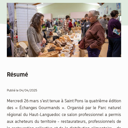
aider
Boulègue
Ton Futur
Résumé
Agenda
Menu
Publié le 04/04/2025
Secondaire
Actualités
Mercredi 26 mars s’est tenue à Saint Pons la quatrième édition
des « Échanges Gourmands ». Organisé par le Parc naturel
Contact
régional du Haut-Languedoc ce salon professionnel a permis
aux acheteurs du territoire - restaurateurs, professionnels de
Recrutement