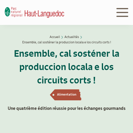
Aller
au
contenu
principal
Navigation
Accueil
Actualités
Découvrir
principale
Fil
Ensemble, cal sosténer la produccion locala e los circuits corts !
le Parc
d'Ariane
Ensemble, cal sosténer la
produccion locala e los
Le
Parc
circuits corts !
en
action
Alimentation
Une quatrième édition réussie pour les échanges gourmands
Le
Parc
peut
vous