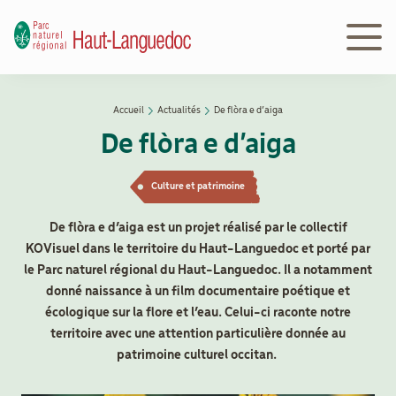
Aller
au
contenu
principal
Navigation
Accueil
Actualités
De flòra e d’aiga
Découvrir
principale
Fil
De flòra e d’aiga
le Parc
d'Ariane
Culture et patrimoine
Le
Parc
De flòra e d’aiga est un projet réalisé par le collectif
en
KOVisuel dans le territoire du Haut-Languedoc et porté par
action
le Parc naturel régional du Haut-Languedoc. Il a notamment
donné naissance à un film documentaire poétique et
écologique sur la flore et l’eau. Celui-ci raconte notre
Le
territoire avec une attention particulière donnée au
Parc
patrimoine culturel occitan.
peut
vous