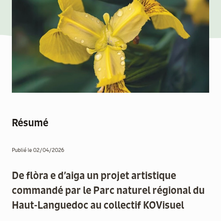
aider
Boulègue
Ton Futur
Résumé
Agenda
Publié le 02/04/2026
Menu
Secondaire
Actualités
De flòra e d’aiga un projet artistique
commandé par le Parc naturel régional du
Contact
Haut-Languedoc au collectif KOVisuel
Recrutement