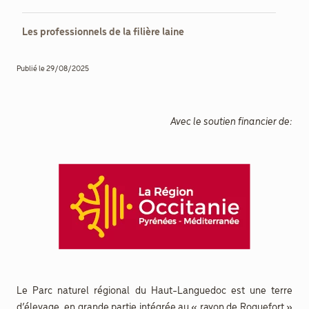
Les professionnels de la filière laine
Documenthèque
Recherche
Publié le 29/08/2025
Avec le soutien financier de:
Le Parc naturel régional du Haut-Languedoc est une terre
d’élevage, en grande partie intégrée au « rayon de Roquefort »