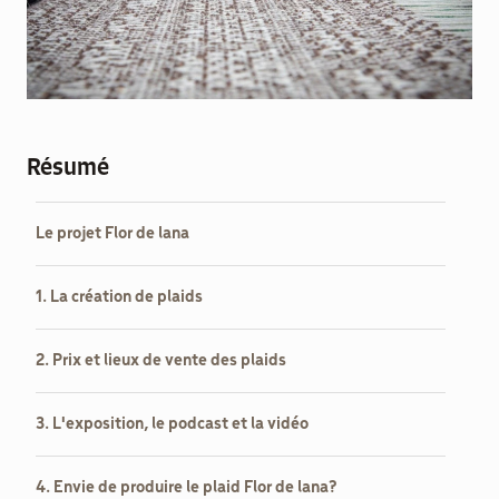
aider
Boulègue
Ton Futur
Résumé
Le projet Flor de lana
1. La création de plaids
Agenda
Menu
2. Prix et lieux de vente des plaids
Secondaire
Actualités
3. L'exposition, le podcast et la vidéo
Contact
4. Envie de produire le plaid Flor de lana?
Recrutement