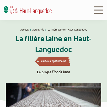
Aller
au
contenu
principal
Navigation
Accueil
Actualités
La filière laine en Haut-Languedoc
Découvrir
principale
Fil
La filière laine en Haut-
le Parc
d'Ariane
Languedoc
Le
Parc
Culture et patrimoine
en
action
Le projet
Flor de lana
Le
Parc
peut
vous