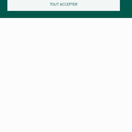
TOUT ACCEPTER
Nos lettres d’informations :
Las novèlas de Lengadóc Naut
Destinée au grand public
Lo Grelh del Pargue