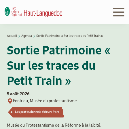
Aller
au
contenu
principal
Navigation
Accueil
Agenda
Sortie Patrimoine « Sur les traces du Petit Train »
Découvrir
principale
Fil
le Parc
Sortie Patrimoine «
d'Ariane
Sur les traces du
Le
Parc
Petit Train »
en
action
5 août 2026
Fontrieu, Musée du protestantisme
Le
Les professionnels Valeurs Parc
Parc
peut
Musée du Protestantisme de la Réforme à la laïcité.
vous