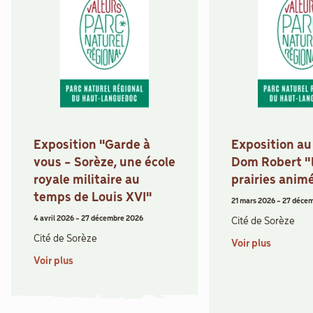
Exposition "Garde à
Exposition a
vous - Sorèze, une école
Dom Robert "
royale militaire au
prairies anim
temps de Louis XVI"
21 mars 2026
-
27 déce
4 avril 2026
-
27 décembre 2026
Cité de Sorèze
Cité de Sorèze
Voir plus
Voir plus