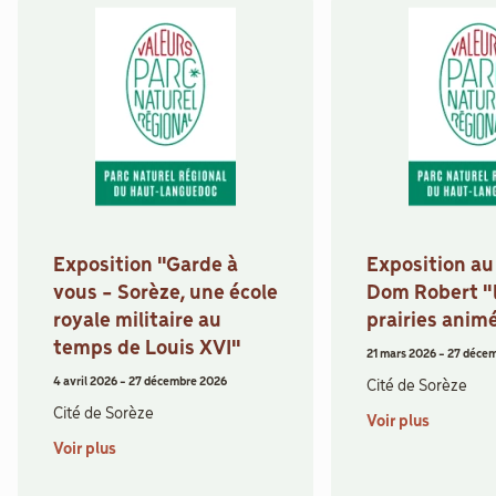
Exposition "Garde à
Exposition a
vous - Sorèze, une école
Dom Robert "
royale militaire au
prairies anim
temps de Louis XVI"
21 mars 2026
-
27 déce
4 avril 2026
-
27 décembre 2026
Cité de Sorèze
Cité de Sorèze
Voir plus
Voir plus