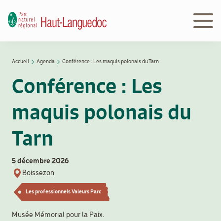
Aller
au
contenu
principal
Navigation
Accueil
Agenda
Conférence : Les maquis polonais du Tarn
Découvrir
principale
Fil
le Parc
Conférence : Les
d'Ariane
maquis polonais du
Le
Parc
Tarn
en
action
5 décembre 2026
Boissezon
Le
Les professionnels Valeurs Parc
Parc
peut
Musée Mémorial pour la Paix.
vous