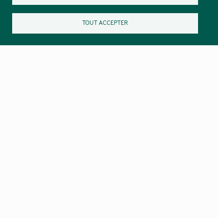
TOUT ACCEPTER
Nos lettres d’informations :
Las novèlas de Lengadóc Naut
Destinée au grand public