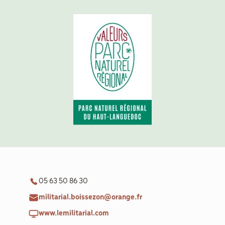
aider
Boulègue
Ton Futur
Agenda
Menu
Secondaire
Actualités
05 63 50 86 30
militarial.boissezon@orange.fr
Contact
www.lemilitarial.com
Recrutement