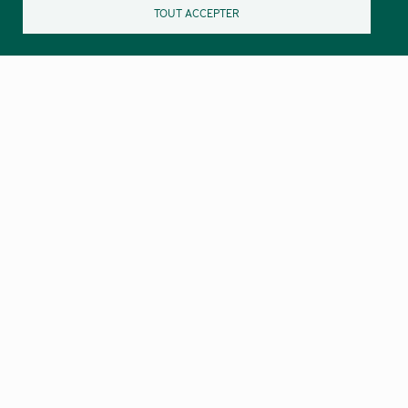
TOUT ACCEPTER
Nos lettres d’informations :
Las novèlas de Lengadóc Naut
Destinée au grand public
Lo Grelh del Pargue