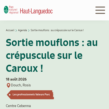
Aller
au
contenu
principal
Navigation
Accueil
Agenda
Sortie mouflons : au crépuscule sur le Caroux !
Découvrir
principale
Fil
le Parc
Sortie mouflons : au
d'Ariane
crépuscule sur le
Le
Parc
Caroux !
en
action
18 août 2026
Douch, Rosis
Le
Les professionnels Valeurs Parc
Parc
peut
Centre Cebenna
vous