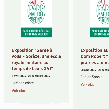
Exposition "Garde à
Exposition a
vous - Sorèze, une école
Dom Robert "
royale militaire au
prairies anim
temps de Louis XVI"
21 mars 2026
-
27 déce
4 avril 2026
-
27 décembre 2026
Cité de Sorèze
Cité de Sorèze
Voir plus
Voir plus