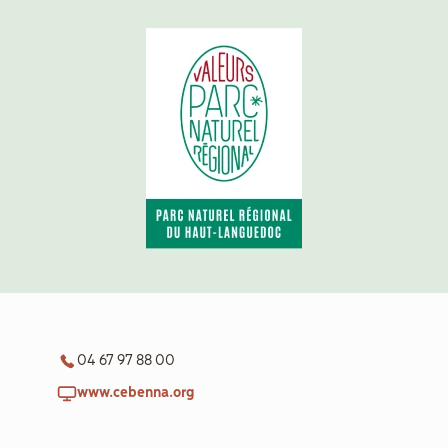
aider
Boulègue
Ton Futur
Agenda
Menu
Secondaire
Actualités
04 67 97 88 00
www.cebenna.org
Contact
Recrutement