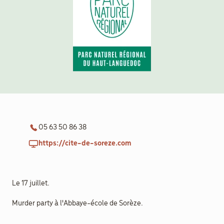
aider
Boulègue
Ton Futur
05 63 50 86 38
https://cite-de-soreze.com
Agenda
Menu
Secondaire
Actualités
Le 17 juillet.
Contact
Murder party à l'Abbaye-école de Sorèze.
Recrutement