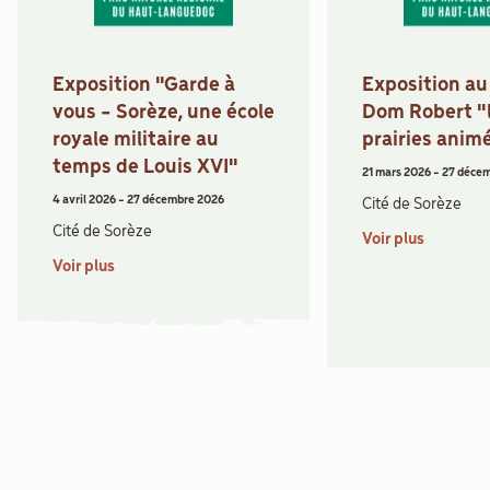
Exposition "Garde à
Exposition a
vous - Sorèze, une école
Dom Robert "
royale militaire au
prairies anim
temps de Louis XVI"
21 mars 2026
-
27 déce
4 avril 2026
-
27 décembre 2026
Cité de Sorèze
Cité de Sorèze
Voir plus
Voir plus