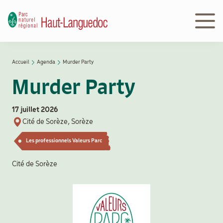
Aller
au
contenu
principal
Navigation
Accueil
Agenda
Murder Party
Découvrir
principale
Fil
le Parc
Murder Party
d'Ariane
17 juillet 2026
Le
Cité de Sorèze, Sorèze
Parc
en
Les professionnels Valeurs Parc
action
Cité de Sorèze
Le
Parc
peut
vous