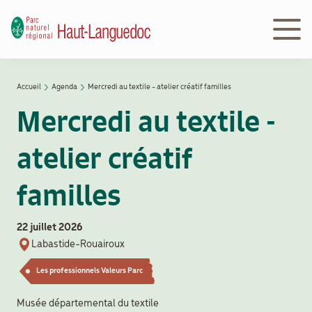
Aller
au
contenu
principal
Navigation
Accueil
Agenda
Mercredi au textile - atelier créatif familles
Découvrir
principale
Fil
le Parc
Mercredi au textile -
d'Ariane
atelier créatif
Le
Parc
familles
en
action
22 juillet 2026
Labastide-Rouairoux
Le
Les professionnels Valeurs Parc
Parc
peut
Musée départemental du textile
vous