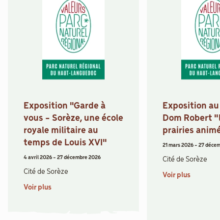
Exposition "Garde à
Exposition a
vous - Sorèze, une école
Dom Robert "
royale militaire au
prairies anim
temps de Louis XVI"
21 mars 2026
-
27 déce
4 avril 2026
-
27 décembre 2026
Cité de Sorèze
Cité de Sorèze
Voir plus
Voir plus