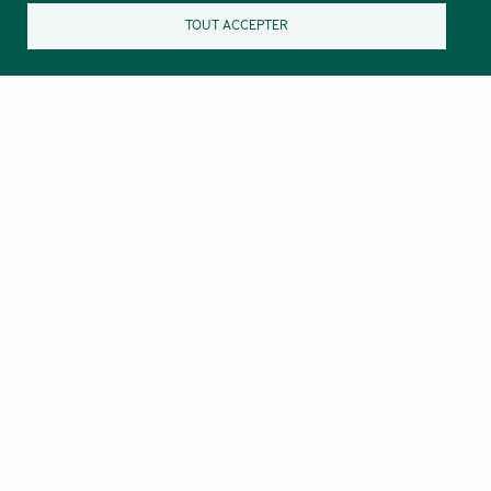
TOUT ACCEPTER
Nos lettres d’informations :
Las novèlas de Lengadóc Naut
Destinée au grand public
Lo Grelh del Pargue