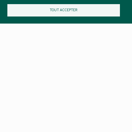
TOUT ACCEPTER
Nos lettres d’informations :
Las novèlas de Lengadóc Naut
Destinée au grand public