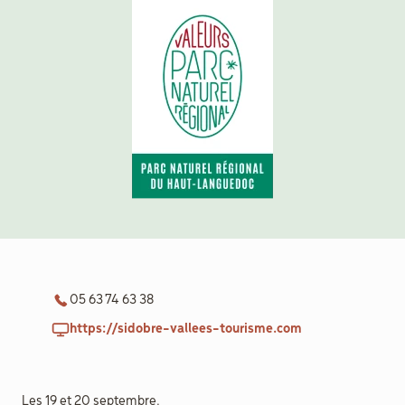
aider
Boulègue
Ton Futur
Agenda
Menu
05 63 74 63 38
Secondaire
Actualités
https://sidobre-vallees-tourisme.com
Contact
Les 19 et 20 septembre.
Recrutement