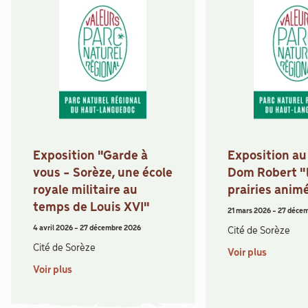
Exposition "Garde à
Exposition a
vous - Sorèze, une école
Dom Robert "
royale militaire au
prairies anim
temps de Louis XVI"
21 mars 2026
-
27 déce
4 avril 2026
-
27 décembre 2026
Cité de Sorèze
Cité de Sorèze
Voir plus
Voir plus