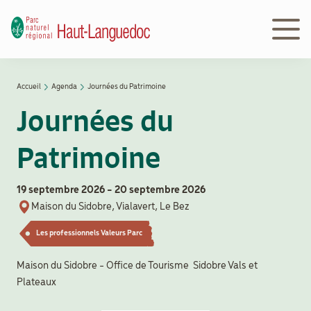
Aller
au
contenu
principal
Navigation
Accueil
Agenda
Journées du Patrimoine
Découvrir
principale
Fil
le Parc
Journées du
d'Ariane
Patrimoine
Le
Parc
en
19 septembre 2026
-
20 septembre 2026
action
Maison du Sidobre, Vialavert, Le Bez
Les professionnels Valeurs Parc
Le
Maison du Sidobre - Office de Tourisme Sidobre Vals et
Parc
Plateaux
peut
vous