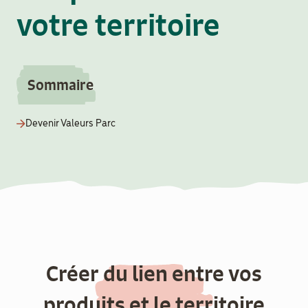
aider
votre territoire
Boulègue
Ton Futur
Sommaire
Devenir Valeurs Parc
Agenda
Menu
Secondaire
Actualités
Créer du lien entre vos
Contact
produits et le territoire
Recrutement