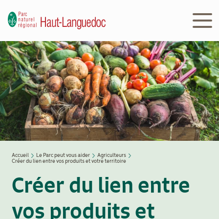
Aller
au
contenu
principal
Navigation
Découvrir
principale
le Parc
Le
Parc
en
action
Accueil
Le Parc peut vous aider
Agriculteurs
Créer du lien entre vos produits et votre territoire
Fil
d'Ariane
Créer du lien entre
Le
Parc
vos produits et
peut
vous