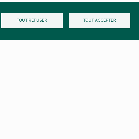
TOUT REFUSER
TOUT ACCEPTER
Réseaux
t
sociaux
Marchés publics
Pied
Confidentialité et vie privée
de
Mentions légales
page