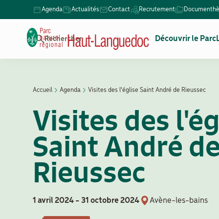
Aller
Agenda
Actualités
Contact
Recrutement
Documenth
Menu
au
Secondaire
contenu
Navigation
Découvrir le Parc
Rechercher
principal
principale
Accueil
Agenda
Visites des l'église Saint André de Rieussec
Fil
Visites des l'ég
d'Ariane
Saint André d
Rieussec
1 avril 2024
-
31 octobre 2024
Avène-les-bains