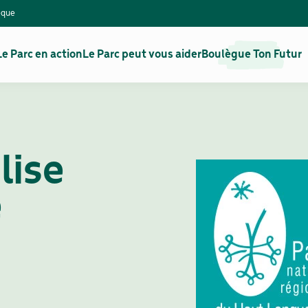
èque
Le Parc en action
Le Parc peut vous aider
Boulègue Ton Futur
lise
e