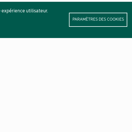
 expérience utilisateur.
PARAMÈTRES DES COOKIES
Nos lettres d’informations :
Las novèlas de Lengadóc Nau
Destinée au grand public
Lo Grelh del Pargue
Destiné aux agriculteurs
Le Lien du Haut-Languedoc
Destiné aux institutions