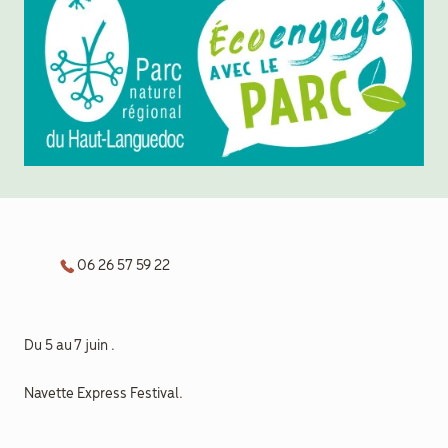
aider
Boulègue
Ton Futur
06 26 57 59 22
Agenda
Menu
Secondaire
Actualités
Du 5 au 7 juin .
Navette Express Festival.
Contact
Recrutement