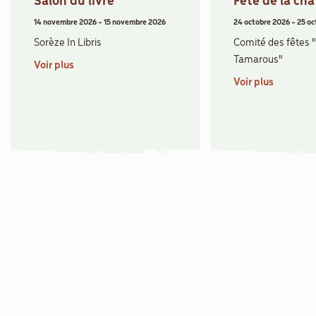
Salon du livre
Fête de la ch
14 novembre 2026
-
15 novembre 2026
24 octobre 2026
-
25 oc
Sorèze In Libris
Comité des fêtes 
Tamarous"
Voir plus
Voir plus