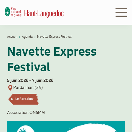
Aller
au
contenu
principal
Navigation
Accueil
Agenda
Navette Express Festival
Découvrir
principale
Fil
le Parc
Navette Express
d'Ariane
Festival
Le
Parc
en
5 juin 2026
-
7 juin 2026
action
Pardailhan (34)
Le Parc aime
Le
Association ON6MAI
Parc
peut
vous