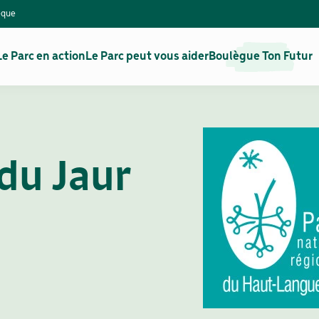
èque
Le Parc en action
Le Parc peut vous aider
Boulègue Ton Futur
du Jaur