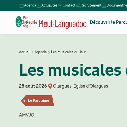
Aller
Agenda
Actualités
Contact
Recrutement
Documenth
Menu
au
Secondaire
contenu
Navigation
Découvrir le Parc
Rechercher
principal
principale
Accueil
Agenda
Les musicales du Jaur
Fil
Les musicales 
d'Ariane
28 août 2026
Olargues, Eglise d'Olargues
Le Parc aime
AMVJO