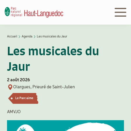
Aller
au
contenu
principal
Navigation
Accueil
Agenda
Les musicales du Jaur
Découvrir
principale
Fil
le Parc
Les musicales du
d'Ariane
Jaur
Le
Parc
en
2 août 2026
action
Olargues, Prieuré de Saint-Julien
Le Parc aime
Le
AMVJO
Parc
peut
vous