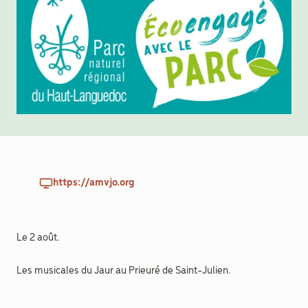
aider
Boulègue
Ton Futur
https://amvjo.org
Agenda
Menu
Secondaire
Actualités
Le 2 août.
Les musicales du Jaur au Prieuré de Saint-Julien.
Contact
Recrutement