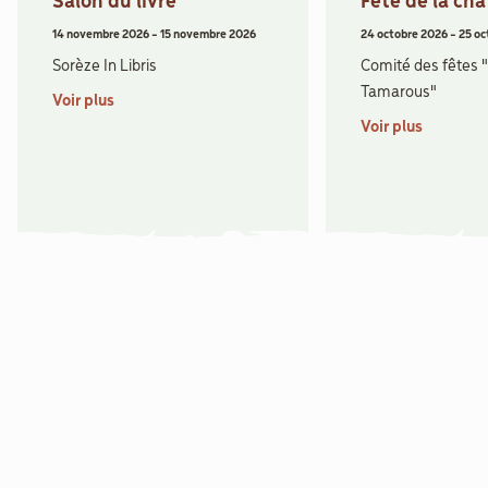
Salon du livre
Fête de la ch
14 novembre 2026
-
15 novembre 2026
24 octobre 2026
-
25 oc
Sorèze In Libris
Comité des fêtes 
Tamarous"
Voir plus
Voir plus