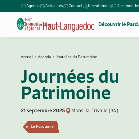
Aller
Agenda
Actualités
Contact
Recrutement
Documenth
Menu
au
Secondaire
contenu
Navigation
Découvrir le Parc
Rechercher
principal
principale
Accueil
Agenda
Journées du Patrimoine
Fil
Journées du
d'Ariane
Patrimoine
21 septembre 2025
Mons-la-Trivalle (34)
Le Parc aime