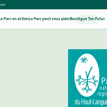
èque
Le Parc en action
Le Parc peut vous aider
Boulègue Ton Futur