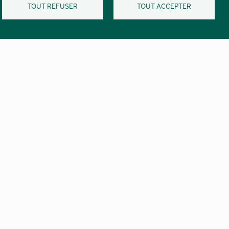
TOUT REFUSER
TOUT ACCEPTER
Réseaux
t
sociaux
Marchés publics
Pied
Confidentialité et vie privée
de
Mentions légales
page