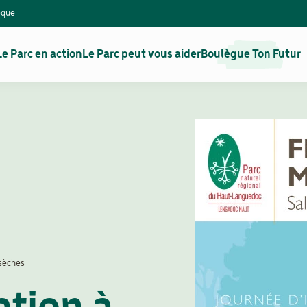
èque
Le Parc en action
Le Parc peut vous aider
Boulègue Ton Futur
 sèches
ation à