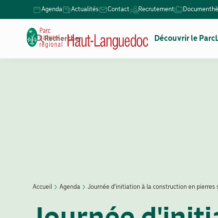
Aller
Agenda
Actualités
Contact
Recrutement
Documenth
Menu
au
Secondaire
contenu
Navigation
Découvrir le Parc
Rechercher
principal
principale
Accueil
Agenda
Journée d'initiation à la construction en pierres
Fil
Journée d'initi
d'Ariane