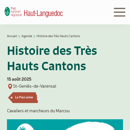
Aller
au
contenu
principal
Navigation
Accueil
Agenda
Histoire des Très Hauts Cantons
Découvrir
principale
Fil
le Parc
Histoire des Très
d'Ariane
Hauts Cantons
Le
Parc
en
15 août 2025
action
St-Geniès-de-Varensal
Le Parc aime
Le
Cavaliers et marcheurs du Marcou
Parc
peut
vous