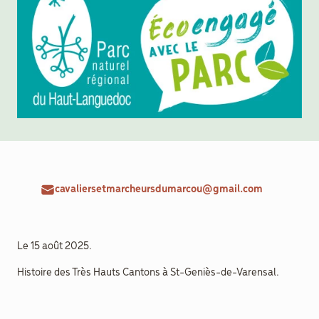
aider
Boulègue
Ton Futur
cavaliersetmarcheursdumarcou@gmail.com
Agenda
Menu
Secondaire
Actualités
Le 15 août 2025.
Histoire des Très Hauts Cantons à St-Geniès-de-Varensal.
Contact
Recrutement