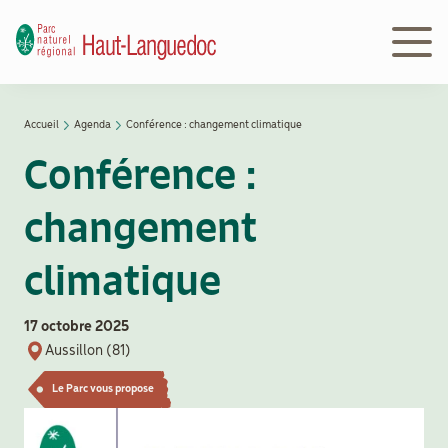
Aller
au
contenu
principal
Navigation
Accueil
Agenda
Conférence : changement climatique
Découvrir
principale
Fil
le Parc
Conférence :
d'Ariane
changement
Le
Parc
climatique
en
action
17 octobre 2025
Aussillon (81)
Le
Le Parc vous propose
Parc
peut
vous