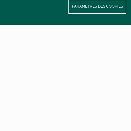
PARAMÈTRES DES COOKIES
Nos lettres d’informations :
Las novèlas de Lengadóc Nau
Destinée au grand public
Lo Grelh del Pargue
Destiné aux agriculteurs
Le Lien du Haut-Languedoc
Destiné aux institutions