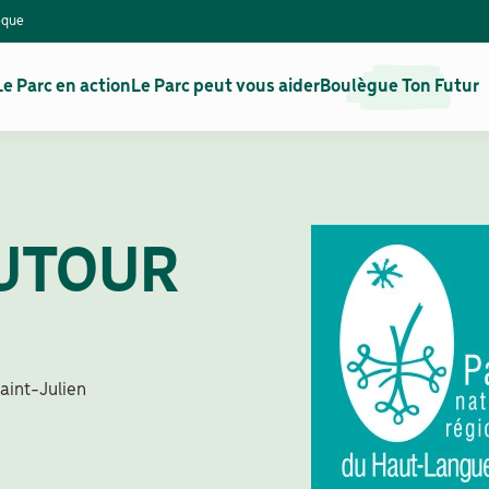
èque
Le Parc en action
Le Parc peut vous aider
Boulègue Ton Futur
AUTOUR
Saint-Julien