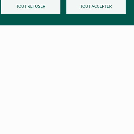
TOUT REFUSER
TOUT ACCEPTER
Réseaux
t
sociaux
Marchés publics
Pied
Confidentialité et vie privée
de
Mentions légales
page