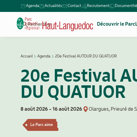
Aller
Agenda
Actualités
Contact
Recrutement
Documenth
Menu
au
Secondaire
contenu
Navigation
Découvrir le Parc
Rechercher
principal
principale
Accueil
Agenda
20e Festival AUTOUR DU QUATUOR
Fil
20e Festival 
d'Ariane
DU QUATUOR
8 août 2026
-
16 août 2026
Olargues, Prieuré de 
Le Parc aime