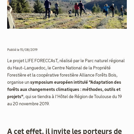
aider
Boulègue
Ton Futur
Publié le 15/08/2019
Le projet LIFE FORECCAsT, réalisé par le Parc naturel régional
du Haut-Languedoc, le Centre National de la Propriété
Forestière et la coopérative forestière Alliance Forêts Bois,
organise un
symposium européen intitulé "Adaptation des
Agenda
forêts aux changements climatiques : méthodes, outils et
Menu
projets"
, qui se tiendra à l’Hôtel de Région de Toulouse du 19
Secondaire
Actualités
au 20 novembre 2019.
Contact
A cet effet, il invite les
porteurs de
Recrutement