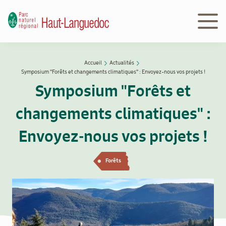
Aller
au
contenu
principal
Navigation
Accueil
Actualités
Découvrir
principale
Fil
Symposium "Forêts et changements climatiques" : Envoyez-nous vos projets !
le Parc
d'Ariane
Symposium "Forêts et
changements climatiques" :
Le
Parc
Envoyez-nous vos projets !
en
action
Forêts
Le
Parc
peut
vous